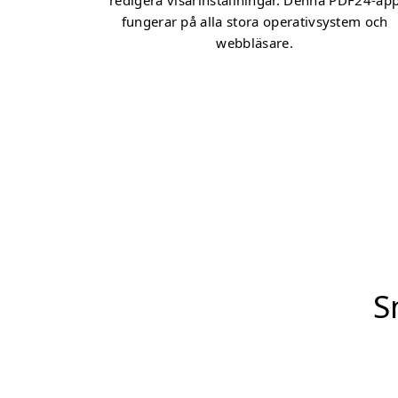
redigera visarinställningar. Denna PDF24-ap
fungerar på alla stora operativsystem och
webbläsare.
S