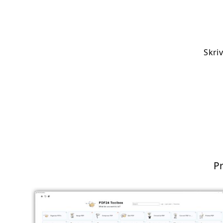
Skri
P