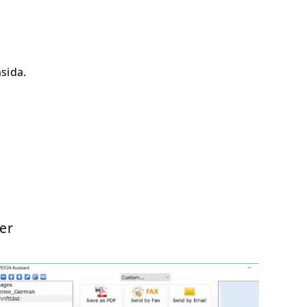
sida.
er