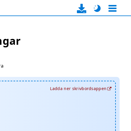
ngar
ra
Ladda ner skrivbordsappen