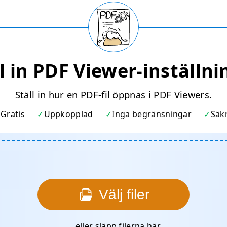
ll in PDF Viewer-inställni
Ställ in hur en PDF-fil öppnas i PDF Viewers.
Gratis
Uppkopplad
Inga begränsningar
Säk
Välj filer
… eller släpp filerna här