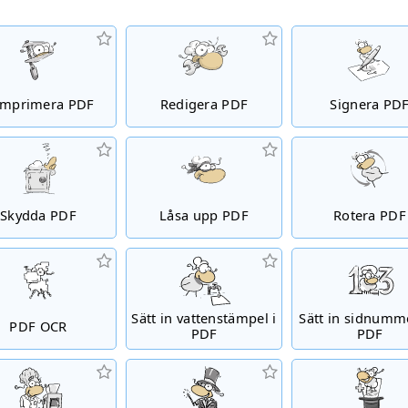
mprimera PDF
Redigera PDF
Signera PD
Skydda PDF
Låsa upp PDF
Rotera PDF
Sätt in vattenstämpel i
Sätt in sidnumme
PDF OCR
PDF
PDF