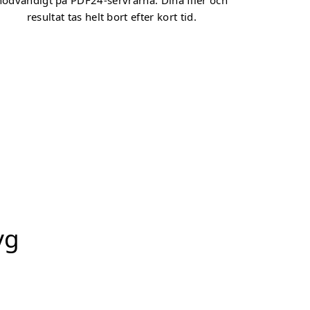
nödvändigt på PDF24-servrarna. Dina filer och
resultat tas helt bort efter kort tid.
yg