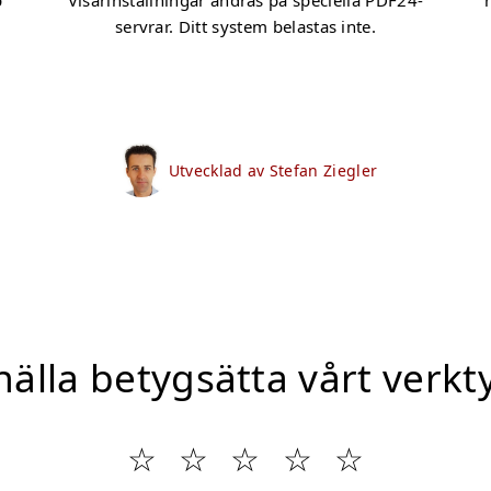
p
Visarinställningar ändras på speciella PDF24-
servrar. Ditt system belastas inte.
Utvecklad av Stefan Ziegler
nälla betygsätta vårt verkt