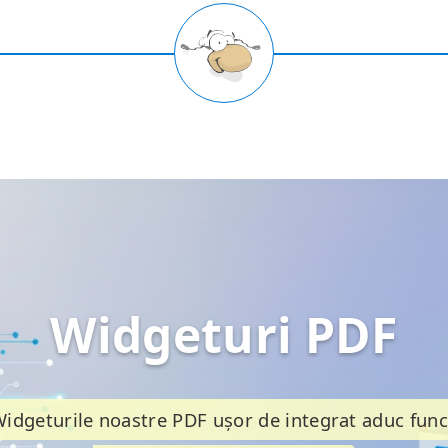
Widgeturi PDF
idgeturile noastre PDF ușor de integrat aduc func