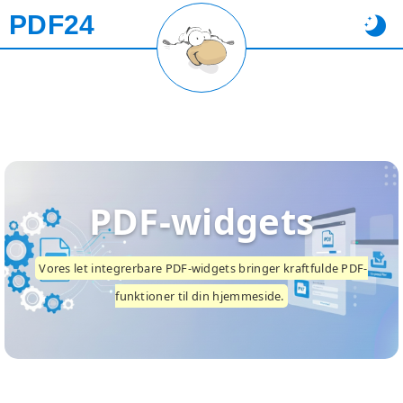
PDF24
PDF-widgets
Vores let integrerbare PDF-widgets bringer kraftfulde PDF-
funktioner til din hjemmeside.