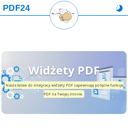
PDF24
Widżety PDF
Nasze łatwe do integracji widżety PDF zapewniają potężne funkcje
PDF na Twojej stronie.