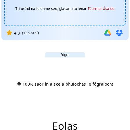
Trí usáid na feidhme seo, glacann tú lenár
Téarmaí Úsáide
4.9
(
13
votaí)
Fógra
😀 100% saor in aisce a bhuíochas le fógraíocht
Eolas