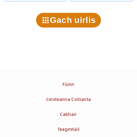
Gach uirlis
Fúinn
Ceisteanna Coitianta
Cabhair
Teagmháil