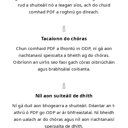
rud a shuiteáil nó a leagan síos, ach do chuid
comhad PDF a roghnú go díreach.
Tacaíonn do chóras
Chun comhaid PDF a thiontú in ODP, ní gá aon
riachtanaisí speisialta a bheith ag do chóras.
Oibríonn an uirlis seo faoi gach córas oibriúcháin
agus brabhsálaí coitianta.
Níl aon suiteáil de dhíth
Ní gá duit aon bhogearra a shuiteáil. Déantar an t-
athrú ó PDF go ODP ar ár bhfreastalaí. Ní bheidh
aon ualach ar do chóras agus níl aon riachtanaisí
speisialta de dhíth.