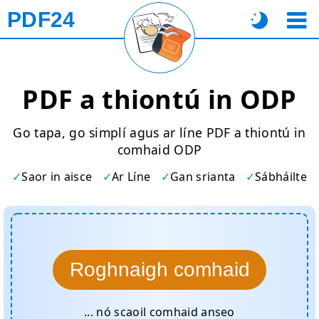
PDF24
PDF a thiontú in ODP
Go tapa, go simplí agus ar líne PDF a thiontú in
comhaid ODP
Saor in aisce
Ar Líne
Gan srianta
Sábháilte
Roghnaigh comhaid
... nó scaoil comhaid anseo