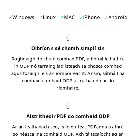
Windows
Linux
MAC
iPhone
Android
Oibríonn sé chomh simplí sin
Roghnaigh do chuid comhad PDF, a bhfuil le hathrú
in ODP nó tarraing iad isteach sa bhosca comhad
agus tosaigh leis an iompóireacht. Ansin, sábháil na
comhaid comhaid ODP a cruthaíodh ar do
ríomhaire.
Aistritheoir PDF do comhaid ODP
Ar an leathanach seo, is féidir leat PDFanna a athrú
go héasca ina comhaid ODP. Ach tá tacaíocht ag an