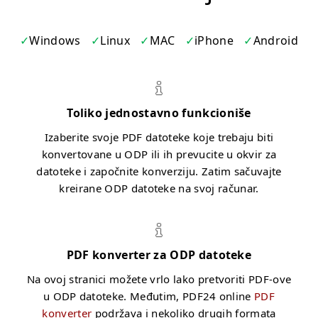
Windows
Linux
MAC
iPhone
Android
Toliko jednostavno funkcioniše
Izaberite svoje PDF datoteke koje trebaju biti
konvertovane u ODP ili ih prevucite u okvir za
datoteke i započnite konverziju. Zatim sačuvajte
kreirane ODP datoteke na svoj računar.
PDF konverter za ODP datoteke
Na ovoj stranici možete vrlo lako pretvoriti PDF-ove
u ODP datoteke. Međutim, PDF24 online
PDF
konverter
podržava i nekoliko drugih formata