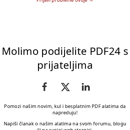
Prijavi probleme ovdje
Molimo podijelite PDF24 s
prijateljima
Pomozi našim novim, kul i besplatnim PDF alatima da
napreduju!
Napiši članak o našim alatima na svom forumu, blogu