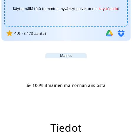
Käyttämällä tätä toimintoa, hyväksyt palvelumme
käyttöehdot
4.9
(
3,173
ääntä)
Mainos
😀 100% ilmainen mainonnan ansiosta
Tiedot