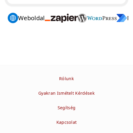
Weboldal
M
Rólunk
Gyakran Ismételt Kérdések
Segítség
Kapcsolat