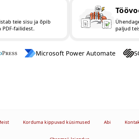
Töövo
stab teie sisu ja õpib
Ühendage 
 PDF-failidest.
paljud tei
Microsoft Power Automate
S
eist
Korduma kippuvad küsimused
Abi
Konta