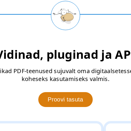
Vidinad, pluginad ja AP
tikad PDF-teenused sujuvalt oma digitaalsetesse 
koheseks kasutamiseks valmis.
Proovi tasuta