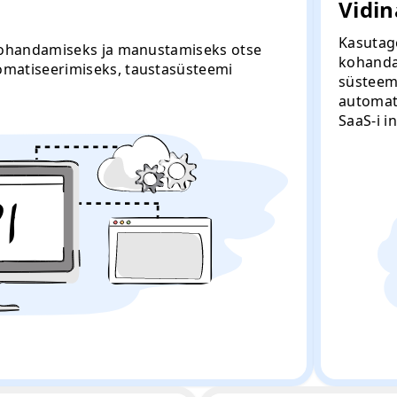
Vidi
Kasutage
 kohandamiseks ja manustamiseks otse
kohanda
matiseerimiseks, taustasüsteemi
süsteem
automat
SaaS-i i