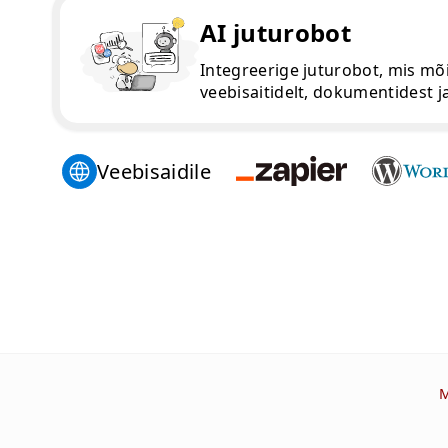
AI juturobot
Integreerige juturobot, mis mõi
veebisaitidelt, dokumentidest ja
Veebisaidile
M