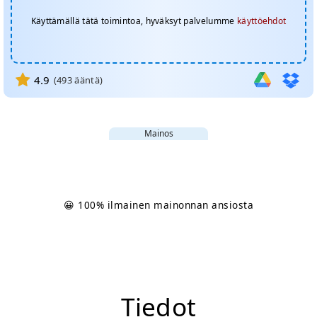
Käyttämällä tätä toimintoa, hyväksyt palvelumme
käyttöehdot
4.9
(
493
ääntä)
Mainos
😀 100% ilmainen mainonnan ansiosta
Tiedot