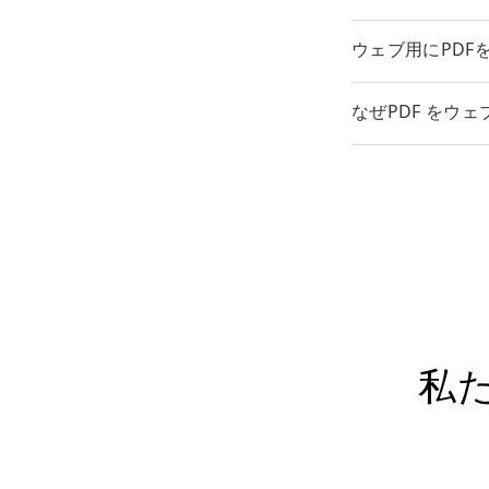
ウェブ用にPDF
なぜPDF をウ
私