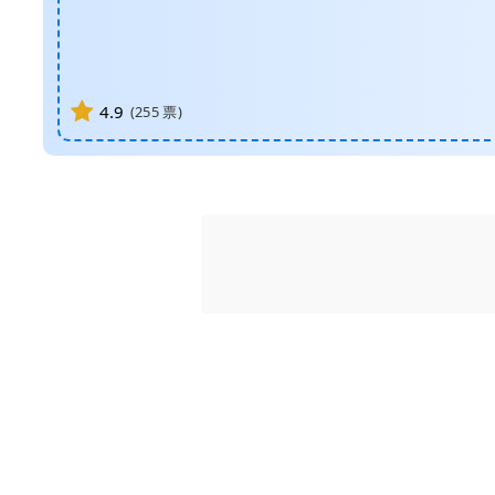
4.9
(
255
票)