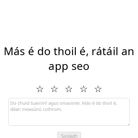
Más é do thoil é, rátáil an
app seo
Seoladh