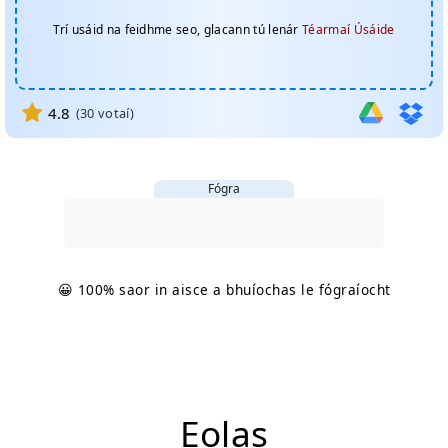
Trí usáid na feidhme seo, glacann tú lenár
Téarmaí Úsáide
4.8
(
30
votaí)
Fógra
😀 100% saor in aisce a bhuíochas le fógraíocht
Eolas