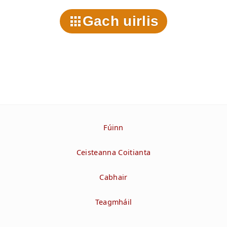
Gach uirlis
Fúinn
Ceisteanna Coitianta
Cabhair
Teagmháil