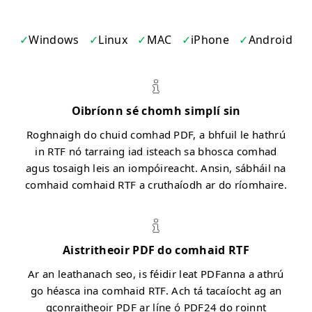
Windows
Linux
MAC
iPhone
Android
Oibríonn sé chomh simplí sin
Roghnaigh do chuid comhad PDF, a bhfuil le hathrú
in RTF nó tarraing iad isteach sa bhosca comhad
agus tosaigh leis an iompóireacht. Ansin, sábháil na
comhaid comhaid RTF a cruthaíodh ar do ríomhaire.
Aistritheoir PDF do comhaid RTF
Ar an leathanach seo, is féidir leat PDFanna a athrú
go héasca ina comhaid RTF. Ach tá tacaíocht ag an
gconraitheoir PDF ar líne ó PDF24 do roinnt