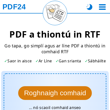
PDF24
PDF a thiontú in RTF
Go tapa, go simplí agus ar líne PDF a thiontú in
comhaid RTF
Saor in aisce
Ar Líne
Gan srianta
Sábháilte
Roghnaigh comhaid
... nó scaoil comhaid anseo