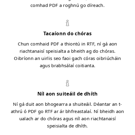
comhad PDF a roghnú go díreach.
Tacaíonn do chóras
Chun comhaid PDF a thiontú in RTF, ní gá aon
riachtanaisí speisialta a bheith ag do chóras.
Oibríonn an uirlis seo faoi gach córas oibriúcháin
agus brabhsálaí coitianta.
Níl aon suiteáil de dhíth
Ní gá duit aon bhogearra a shuiteáil. Déantar an t-
athrú ó PDF go RTF ar ár bhfreastalaí. Ní bheidh aon
ualach ar do chóras agus níl aon riachtanaisí
speisialta de dhíth.