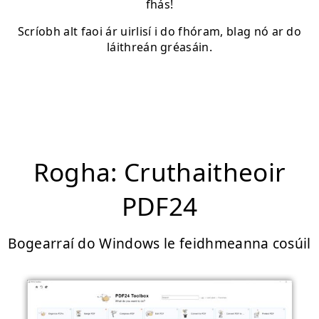
fhás!
Scríobh alt faoi ár uirlisí i do fhóram, blag nó ar do
láithreán gréasáin.
Rogha: Cruthaitheoir
PDF24
Bogearraí do Windows le feidhmeanna cosúil